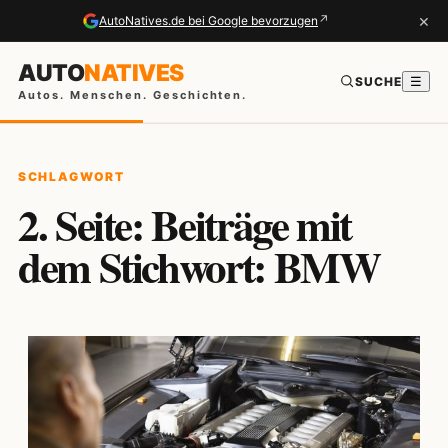
×
↗
AutoNatives.de bei Google bevorzugen
AUTO
NATIVES
SUCHE
☰
Autos. Menschen. Geschichten.
SCHLAGWORT
2. Seite: Beiträge mit
dem Stichwort: BMW