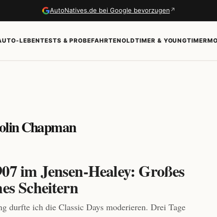
↗
AutoNatives.de bei Google bevorzugen
AUTO-LEBEN
TESTS & PROBEFAHRTEN
OLDTIMER & YOUNGTIMER
MO
Colin Chapman
907 im Jensen-Healey: Großes
hes Scheitern
ng durfte ich die Classic Days moderieren. Drei Tage