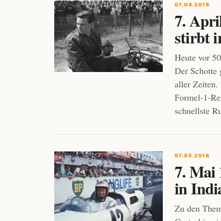
07.04.2018
7. Apri
stirbt
Heute vor 50
Der Schotte 
aller Zeiten
Formel-1-Ren
schnellste 
07.05.2016
7. Mai
in Indi
Zu den Theme