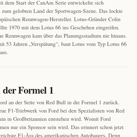
it dem Start der CanAm Serie entwickelte sich
 zum gelobten Land der Sportwagen-Szene. Das lockte
opäischen Rennwagen-Hersteller. Lotus-Gründer Colin
te 1970 mit dem Lotus 66 ins Geschehen eingreifen.
ue Rennwagen kam über das Planungsstadium nie hinaus.
mit 53 Jahren „Verspätung“, baut Lotus vom Typ Lotus 66
are.
n der Formel 1
ord an der Seite von Red Bull in die Formel 1 zurück.
ue F1-Triebwerk von Ford bei den Spezialisten von Red
ain in Großbritannien entstehen wird. Womit Ford
en nur ein Sponsor sein wird. Das erinnert schon jetzt
greichste F1-Ära des amerikanischen Autobauers. Denn