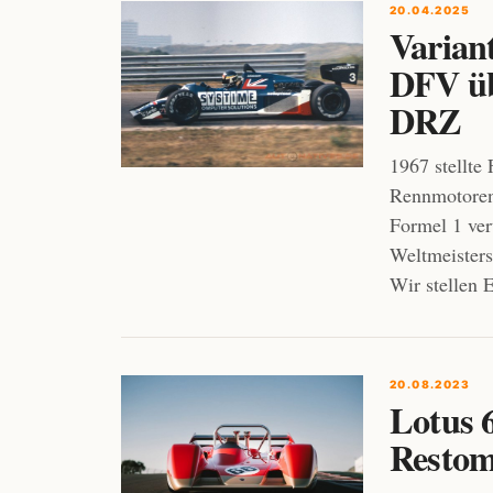
20.04.2025
Varian
DFV ü
DRZ
1967 stellte
Rennmotoren 
Formel 1 ver
Weltmeisters
Wir stellen 
20.08.2023
Lotus 
Resto