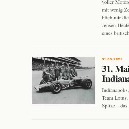
voller Moto
mit wenig Ze
blieb mir di
Jensen-Healey
eines britis
31.05.2025
31. Ma
Indian
Indianapolis
Team Lotus, 
Spitze – das