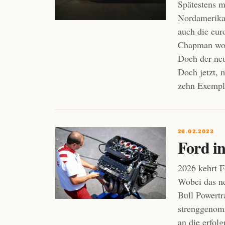
Spätestens m
Nordamerika
auch die eur
Chapman woll
Doch der ne
Doch jetzt, 
zehn Exempl
26.02.2023
Ford i
2026 kehrt F
Wobei das ne
Bull Powertr
strenggenomm
an die erfol