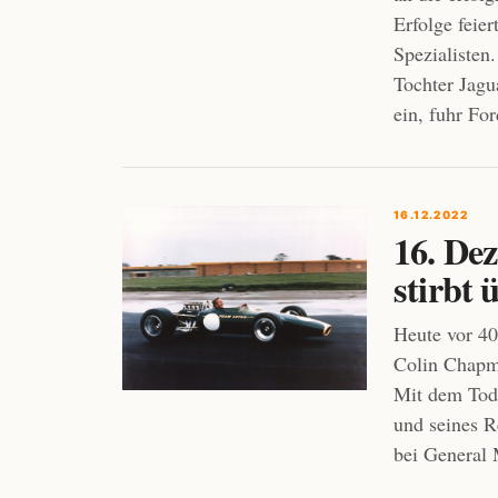
Erfolge feie
Spezialisten
Tochter Jagu
ein, fuhr Fo
16.12.2022
16. De
stirbt 
Heute vor 40
Colin Chapma
Mit dem Tod
und seines R
bei General 