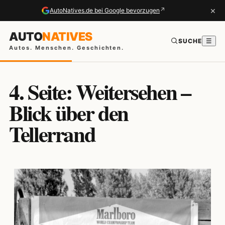
×
↗
AutoNatives.de bei Google bevorzugen
AUTO
NATIVES
SUCHE
☰
Autos. Menschen. Geschichten.
4. Seite: Weitersehen –
Blick über den
Tellerrand