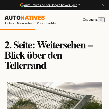
×
↗
AutoNatives.de bei Google bevorzugen
AUTO
NATIVES
SUCHE
☰
Autos. Menschen. Geschichten.
2. Seite: Weitersehen –
Blick über den
Tellerrand