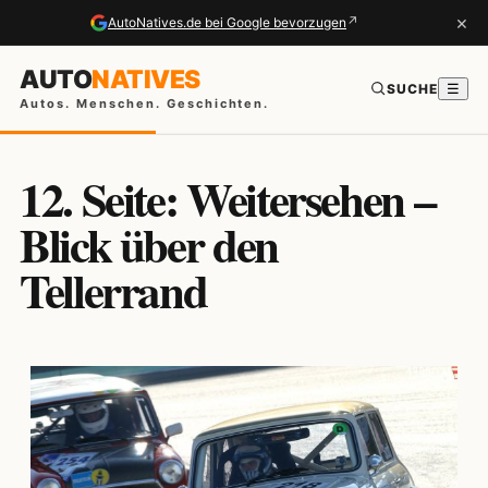
×
↗
AutoNatives.de bei Google bevorzugen
AUTO
NATIVES
SUCHE
☰
Autos. Menschen. Geschichten.
12. Seite: Weitersehen –
Blick über den
Tellerrand