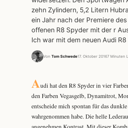
widersetzen. Den Sportwagen A
zehn Zylindern, 5,2 Litern Hub
ein Jahr nach der Premiere des
offenen R8 Spyder mit der r Aus
Ich war mit dem neuen Audi R8 
Von
Tom Schwede
17. Oktober 2016
7 Minuten 
A
udi hat den R8 Spyder in vier Farbe
den Farben Vegasgelb, Dynamitrot, Mon
entscheide mich spontan für das dunkle
wahrgenommen habe. Die helle Lederaus
angenehmen Kontrast. Mit dieser Kombina