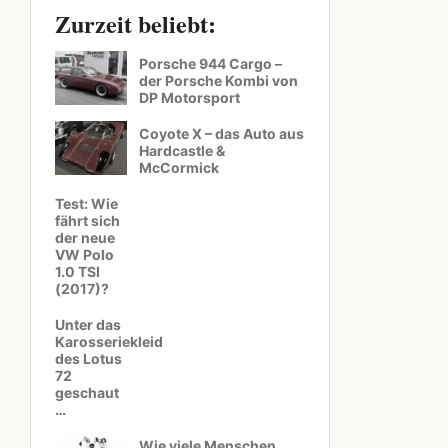
Zurzeit beliebt:
Porsche 944 Cargo –
der Porsche Kombi von
DP Motorsport
Coyote X – das Auto aus
Hardcastle &
McCormick
Test: Wie
fährt sich
der neue
VW Polo
1.0 TSI
(2017)?
Unter das
Karosseriekleid
des Lotus
72
geschaut
…
Wie viele Menschen