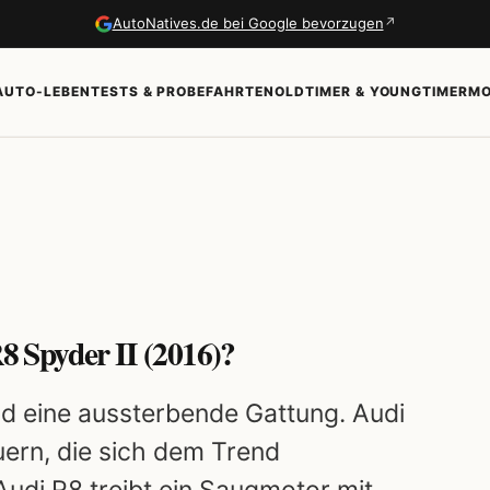
↗
AutoNatives.de bei Google bevorzugen
AUTO-LEBEN
TESTS & PROBEFAHRTEN
OLDTIMER & YOUNGTIMER
MO
R8 Spyder II (2016)?
 eine aussterbende Gattung. Audi
ern, die sich dem Trend