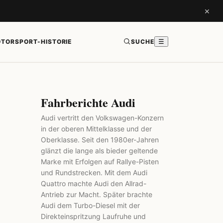
×
TORSPORT-HISTORIE
SUCHE
☰
Fahrberichte Audi
Audi vertritt den Volkswagen-Konzern
in der oberen Mittelklasse und der
Oberklasse. Seit den 1980er-Jahren
glänzt die lange als bieder geltende
Marke mit Erfolgen auf Rallye-Pisten
und Rundstrecken. Mit dem Audi
Quattro machte Audi den Allrad-
Antrieb zur Macht. Später brachte
Audi dem Turbo-Diesel mit der
Direkteinspritzung Laufruhe und