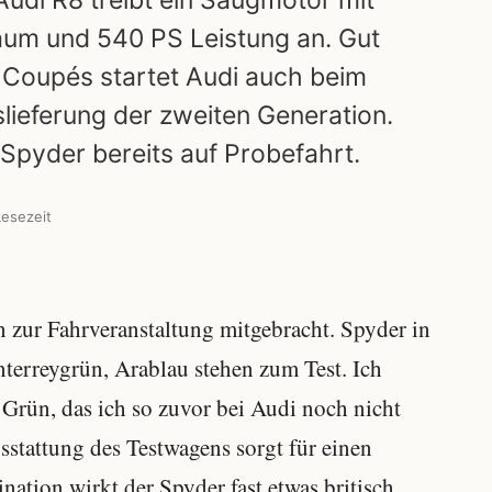
udi R8 treibt ein Saugmotor mit
raum und 540 PS Leistung an. Gut
 Coupés startet Audi auch beim
lieferung der zweiten Generation.
Spyder bereits auf Probefahrt.
Lesezeit
n zur Fahrveranstaltung mitgebracht. Spyder in
terreygrün, Arablau stehen zum Test. Ich
 Grün, das ich so zuvor bei Audi noch nicht
stattung des Testwagens sorgt für einen
tion wirkt der Spyder fast etwas britisch.