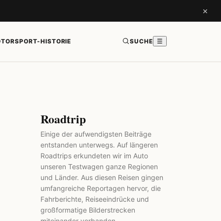
×
TORSPORT-HISTORIE
SUCHE
☰
Roadtrip
Einige der aufwendigsten Beiträge
entstanden unterwegs. Auf längeren
Roadtrips erkundeten wir im Auto
unseren Testwagen ganze Regionen
und Länder. Aus diesen Reisen gingen
umfangreiche Reportagen hervor, die
Fahrberichte, Reiseeindrücke und
großformatige Bilderstrecken
miteinander verbanden.