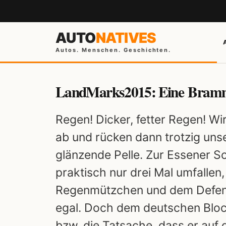
AUTO
NATIVES
Autos. Menschen. Geschichten.
LandMarks2015: Eine Bramme
Regen! Dicker, fetter Regen! Wi
ab und rücken dann trotzig uns
glänzende Pelle. Zur Essener 
praktisch nur drei Mal umfallen,
Regenmützchen und dem Defend
egal. Doch dem deutschen Block
bzw. die Tatsache, dass er auf d