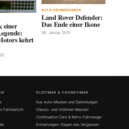
AUTO-ERINNERUNGEN
Land Rover Defender:
Das Ende einer Ikone
 einer
Legende:
08. Januar 2015
Motors kehrt
025
EN
OLDTIMER & YOUNGTIMER
e
Aus Auto-Museen und Sammlungen
in Fahrbericht
Classic- und Oldtimer-Messen
Continuation Cars & Retro-Fahrzeuge
der
Erinnerungen: Gegen das Vergessen