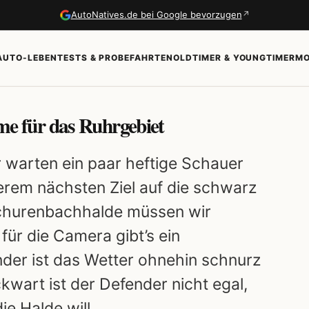
↗
AutoNatives.de bei Google bevorzugen
AUTO-LEBEN
TESTS & PROBEFAHRTEN
OLDTIMER & YOUNGTIMER
MO
 für das Ruhrgebiet
r warten ein paar heftige Schauer
erem nächsten Ziel auf die schwarz
Schurenbachhalde müssen wir
 für die Camera gibt’s ein
er ist das Wetter ohnehin schnurz
wart ist der Defender nicht egal,
ie Halde will.