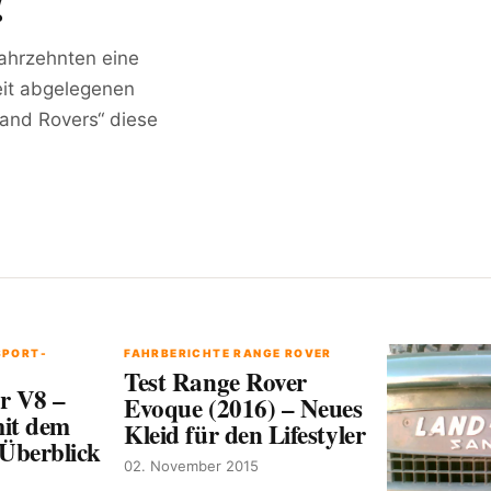
!
Jahrzehnten eine
eit abgelegenen
Land Rovers“ diese
SPORT-
FAHRBERICHTE RANGE ROVER
Test Range Rover
r V8 –
Evoque (2016) – Neues
mit dem
Kleid für den Lifestyler
Überblick
02. November 2015