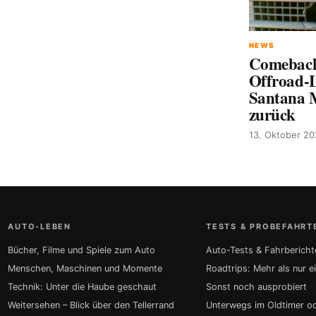
NEWS
Comeback
Offroad-
Santana 
zurück
13. Oktober 2
AUTO-LEBEN
TESTS & PROBEFAHRT
Bücher, Filme und Spiele zum Auto
Auto-Tests & Fahrbericht
Menschen, Maschinen und Momente
Roadtrips: Mehr als nur e
Technik: Unter die Haube geschaut
Sonst noch ausprobiert
Weitersehen – Blick über den Tellerrand
Unterwegs im Oldtimer o