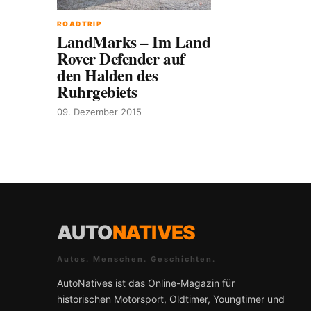
ROADTRIP
LandMarks – Im Land
Rover Defender auf
den Halden des
Ruhrgebiets
09. Dezember 2015
AUTO
NATIVES
Autos. Menschen. Geschichten.
AutoNatives ist das Online-Magazin für
historischen Motorsport, Oldtimer, Youngtimer und