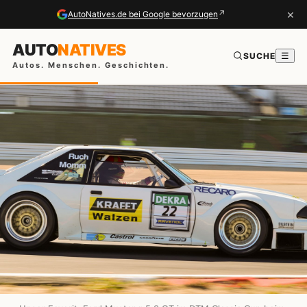
×
↗
AutoNatives.de bei Google bevorzugen
AUTO
NATIVES
SUCHE
☰
Autos. Menschen. Geschichten.