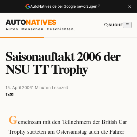
×
↗
AutoNatives.de bei Google bevorzugen
AUTO
NATIVES
SUCHE
☰
Autos. Menschen. Geschichten.
Saisonauftakt 2006 der
NSU TT Trophy
15. April 2006
1 Minuten Lesezeit
f
x
✉
G
emeinsam mit den Teilnehmern der British Car
Trophy starteten am Ostersamstag auch die Fahrer