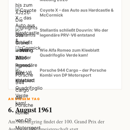
Coyote X – das Auto aus Hardcastle &
McCormick
Stellantis schließt Douvrin: Wo der
legendäre PRV-V6 entstand
Wie Alfa Romeo zum Kleeblatt
Quadrifoglio Verde kam!
Porsche 944 Cargo – der Porsche
Kombi von DP Motorsport
AN DIESEM TAG
6. August 1961
Am Nürburgring findet der 100. Grand Prix der
Automobil-Weltmeisterschaft statt.