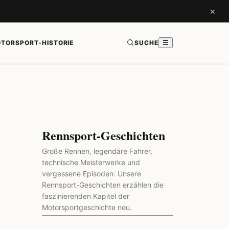
×
TORSPORT-HISTORIE
SUCHE
☰
Rennsport-Geschichten
Große Rennen, legendäre Fahrer,
technische Meisterwerke und
vergessene Episoden: Unsere
Rennsport-Geschichten erzählen die
faszinierenden Kapitel der
Motorsportgeschichte neu.