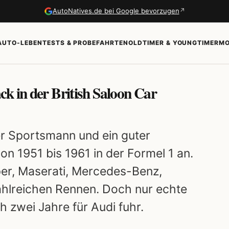
↗
AutoNatives.de bei Google bevorzugen
AUTO-LEBEN
TESTS & PROBEFAHRTEN
OLDTIMER & YOUNGTIMER
MO
k in der British Saloon Car
er Sportsmann und ein guter
on 1951 bis 1961 in der Formel 1 an.
er, Maserati, Mercedes-Benz,
zahlreichen Rennen. Doch nur echte
h zwei Jahre für Audi fuhr.