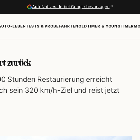
↗
AutoNatives.de bei Google bevorzugen
AUTO-LEBEN
TESTS & PROBEFAHRTEN
OLDTIMER & YOUNGTIMER
MO
rt zurück
00 Stunden Restaurierung erreicht
ch sein 320 km/h-Ziel und reist jetzt