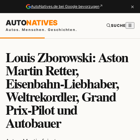
×
↗
AutoNatives.de bei Google bevorzugen
AUTO
NATIVES
SUCHE
☰
Autos. Menschen. Geschichten.
Louis Zborowski: Aston
Martin Retter,
Eisenbahn-Liebhaber,
Weltrekordler, Grand
Prix-Pilot und
Autobauer