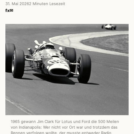
31. Mai 2026
2 Minuten Lesezeit
f
x
✉
1965 gewann Jim Clark für Lotus und Ford die 500 Meilen
von Indianapolis: Wer nicht vor Ort war und trotzdem das
Rennen verfolgen wollte, der musste entweder Radio