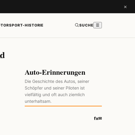
×
TORSPORT-HISTORIE
SUCHE
☰
nd
Auto-Erinnerungen
Die Geschichte des Autos, seiner
Schöpfer und seiner Piloten ist
vielfältig und oft auch ziemlich
unterhaltsam.
f
x
✉