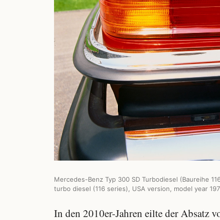
Mercedes-Benz Typ 300 SD Turbodiesel (Baureihe 11
turbo diesel (116 series), USA version, model year 1
In den 2010er-Jahren eilte der Absatz 