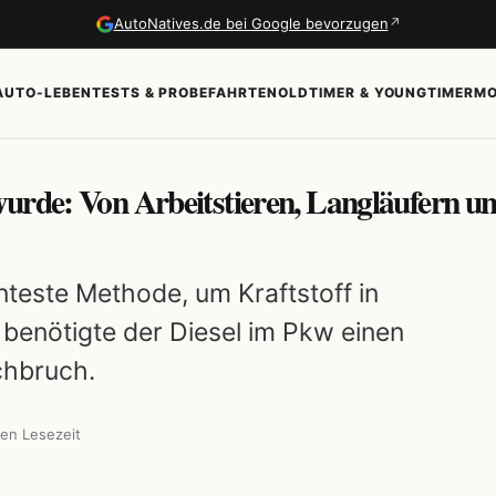
↗
AutoNatives.de bei Google bevorzugen
AUTO-LEBEN
TESTS & PROBEFAHRTEN
OLDTIMER & YOUNGTIMER
MO
urde: Von Arbeitstieren, Langläufern u
enteste Methode, um Kraftstoff in
benötigte der Diesel im Pkw einen
chbruch.
en Lesezeit