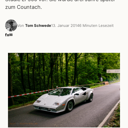
zum Countach.
Von
Tom Schwede
13. Januar 2014
6 Minuten Lesezeit
f
x
✉