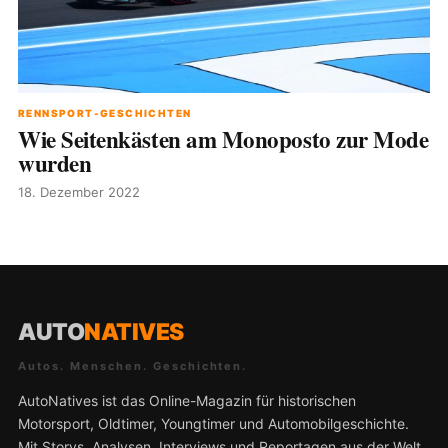
RENNSPORT-GESCHICHTEN
Wie Seitenkästen am Monoposto zur Mode
wurden
18. Dezember 2022
AUTO
NATIVES
Autos. Menschen. Geschichten.
AutoNatives ist das Online-Magazin für historischen
Motorsport, Oldtimer, Youngtimer und Automobilgeschichte.
Mit Storys, Analysen, Interviews und Reportagen aus der Welt