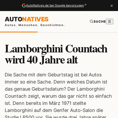
×
↗
AutoNatives.de bei Google bevorzugen
AUTO
NATIVES
SUCHE
☰
Autos. Menschen. Geschichten.
Lamborghini Countach
wird 40 Jahre alt
Die Sache mit dem Geburtstag ist bei Autos
immer so eine Sache. Denn welches Datum ist
das genaue Geburtsdatum? Der Lamborghini
Countach zeigt, warum das gar nicht so einfach
ist. Denn bereits im März 1971 stellte
Lamborghini auf dem Genfer Auto-Salon die
Studie LP500 vor. Sie wurde drei Jahre später