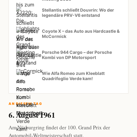
Stellantis schließt Douvrin: Wo der
legendäre PRV-V6 entstand
Coyote X – das Auto aus Hardcastle &
McCormick
Porsche 944 Cargo – der Porsche
Kombi von DP Motorsport
Wie Alfa Romeo zum Kleeblatt
Quadrifoglio Verde kam!
AN DIESEM TAG
6. August 1961
Am Nürburgring findet der 100. Grand Prix der
Automobil-Weltmeisterschaft statt.