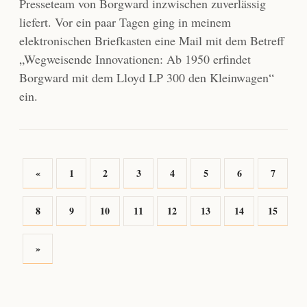
Presseteam von Borgward inzwischen zuverlässig
liefert. Vor ein paar Tagen ging in meinem
elektronischen Briefkasten eine Mail mit dem Betreff
„Wegweisende Innovationen: Ab 1950 erfindet
Borgward mit dem Lloyd LP 300 den Kleinwagen“
ein.
«
1
2
3
4
5
6
7
8
9
10
11
12
13
14
15
»