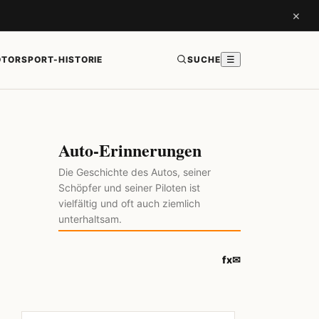
×
TORSPORT-HISTORIE
SUCHE
☰
Auto-Erinnerungen
Die Geschichte des Autos, seiner
Schöpfer und seiner Piloten ist
vielfältig und oft auch ziemlich
unterhaltsam.
f
x
✉