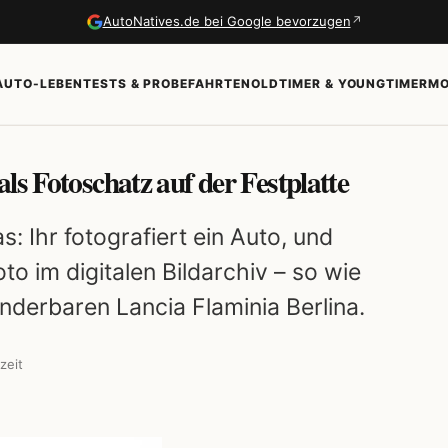
↗
AutoNatives.de bei Google bevorzugen
AUTO-LEBEN
TESTS & PROBEFAHRTEN
OLDTIMER & YOUNGTIMER
MO
ls Fotoschatz auf der Festplatte
: Ihr fotografiert ein Auto, und
to im digitalen Bildarchiv – so wie
derbaren Lancia Flaminia Berlina.
zeit