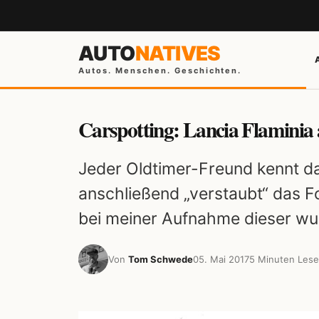
AUTO
NATIVES
Autos. Menschen. Geschichten.
Carspotting: Lancia Flaminia a
Jeder Oldtimer-Freund kennt das
anschließend „verstaubt“ das Fo
bei meiner Aufnahme dieser wun
Von
Tom Schwede
05. Mai 2017
5 Minuten Lese