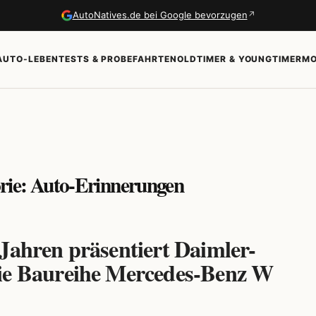
↗
AutoNatives.de bei Google bevorzugen
AUTO-LEBEN
TESTS & PROBEFAHRTEN
OLDTIMER & YOUNGTIMER
MO
gorie: Auto-Erinnerungen
 Jahren präsentiert Daimler-
ie Baureihe Mercedes-Benz W