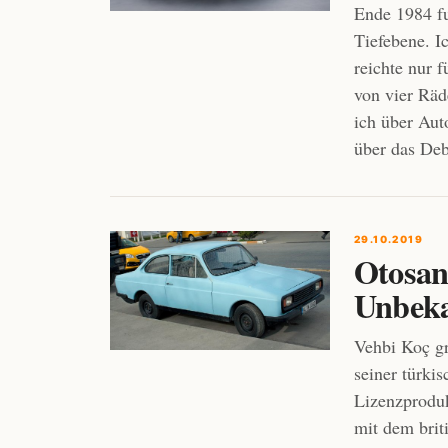
Ende 1984 fu
Tiefebene. I
reichte nur 
von vier Räd
ich über Aut
über das De
29.10.2019
Otosan
Unbeka
Vehbi Koç gr
seiner türki
Lizenzprodu
mit dem brit