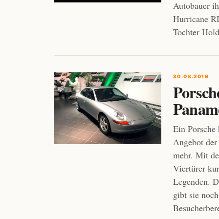
Autobauer ih
Hurricane RD
Tochter Hold
30.08.2019
Porsche
Paname
Ein Porsche 
Angebot der
mehr. Mit de
Viertürer ku
Legenden. Di
gibt sie noc
Besucherbere