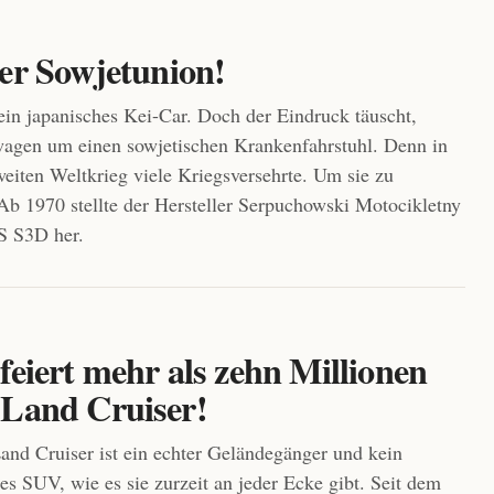
er Sowjetunion!
in japanisches Kei-Car. Doch der Eindruck täuscht,
stwagen um einen sowjetischen Krankenfahrstuhl. Denn in
iten Weltkrieg viele Kriegsversehrte. Um sie zu
 Ab 1970 stellte der Hersteller Serpuchowski Motocikletny
 S3D her.
feiert mehr als zehn Millionen
 Land Cruiser!
and Cruiser ist ein echter Geländegänger und kein
es SUV, wie es sie zurzeit an jeder Ecke gibt. Seit dem