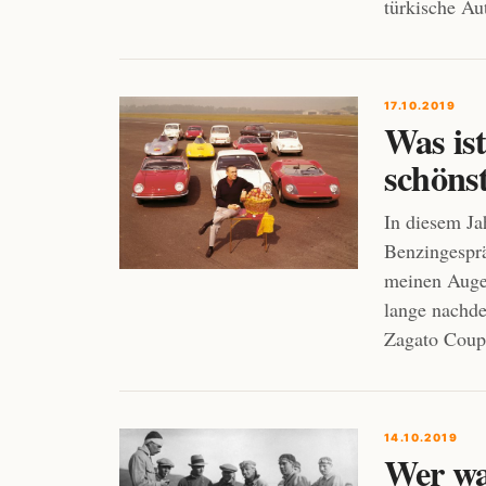
türkische Au
17.10.2019
Was ist
schöns
In diesem Ja
Benzingesprä
meinen Augen
lange nachde
Zagato Coup
14.10.2019
Wer wa