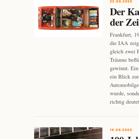
23.08.2025
Der Ka
der Zei
Frankfurt, 1
die IAA zeig
gleich zwei 
Träume beflü
gewinnt. Ein 
ein Blick zu
Automobilges
wurde, sonde
richtig deute
19.08.2025