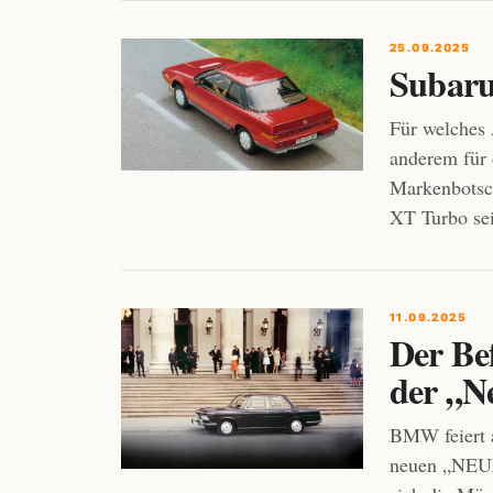
25.09.2025
Subaru
Für welches 
anderem für
Markenbotsch
XT Turbo sei
11.09.2025
Der Be
der „N
BMW feiert a
neuen „NEUE