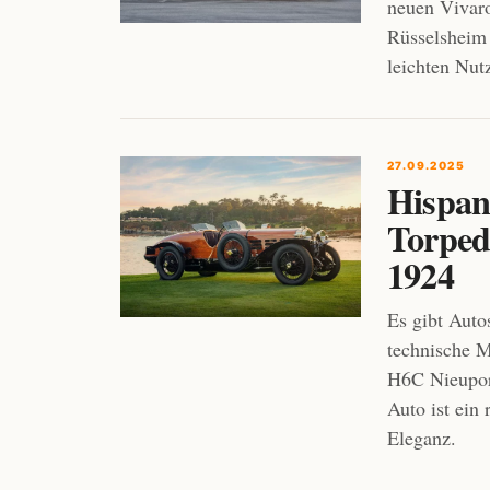
neuen Vivaro
Rüsselsheim 
leichten Nut
27.09.2025
Hispan
Torped
1924
Es gibt Auto
technische M
H6C Nieuport
Auto ist ein
Eleganz.