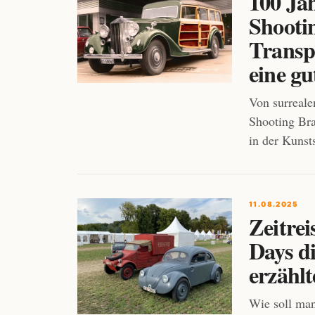
100 Ja
Shooti
Transp
eine gu
Von surreal
Shooting Bra
in der Kunst
11.08.2025
Zeitrei
Days d
erzählt
Wie soll man