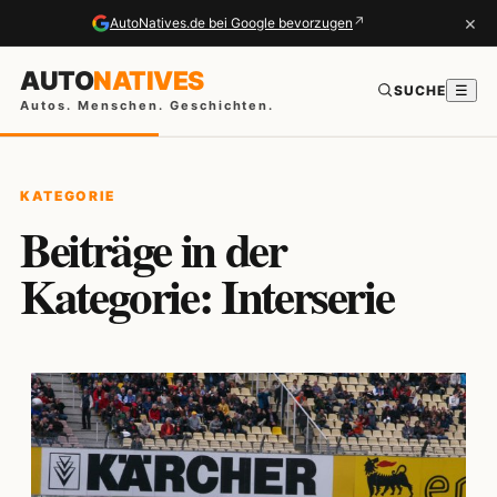
×
↗
AutoNatives.de bei Google bevorzugen
AUTO
NATIVES
SUCHE
☰
Autos. Menschen. Geschichten.
KATEGORIE
Beiträge in der
Kategorie: Interserie