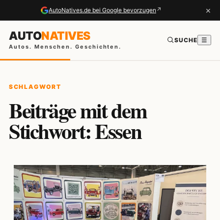
×
↗
AutoNatives.de bei Google bevorzugen
AUTO
NATIVES
SUCHE
☰
Autos. Menschen. Geschichten.
SCHLAGWORT
Beiträge mit dem
Stichwort: Essen