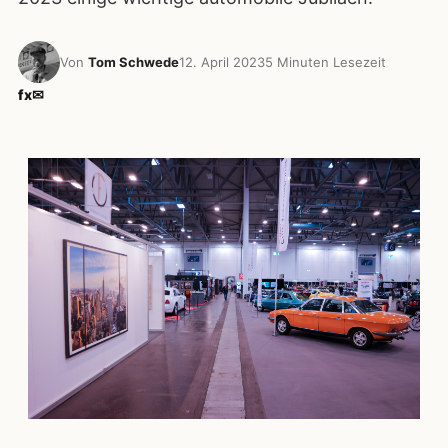
Von
Tom Schwede
12. April 2023
5 Minuten Lesezeit
f
x
✉