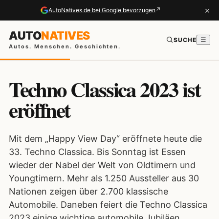
×
↗
AutoNatives.de bei Google bevorzugen
AUTO
NATIVES
SUCHE
☰
Autos. Menschen. Geschichten.
Techno Classica 2023 ist
eröffnet
Mit dem „Happy View Day“ eröffnete heute die
33. Techno Classica. Bis Sonntag ist Essen
wieder der Nabel der Welt von Oldtimern und
Youngtimern. Mehr als 1.250 Aussteller aus 30
Nationen zeigen über 2.700 klassische
Automobile. Daneben feiert die Techno Classica
2023 einige wichtige automobile Jubiläen.