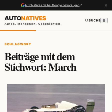
×
↗
AutoNatives.de bei Google bevorzugen
AUTO
NATIVES
SUCHE
☰
Autos. Menschen. Geschichten.
SCHLAGWORT
Beiträge mit dem
Stichwort: March