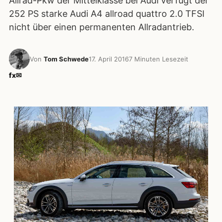
Allrad-Pkw der Mittelklasse bei Audi verfügt der
252 PS starke Audi A4 allroad quattro 2.0 TFSI
nicht über einen permanenten Allradantrieb.
Von
Tom Schwede
17. April 2016
7 Minuten Lesezeit
f
x
✉