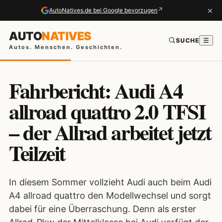
×
↗
AutoNatives.de bei Google bevorzugen
AUTO
NATIVES
SUCHE
☰
Autos. Menschen. Geschichten.
Fahrbericht: Audi A4
allroad quattro 2.0 TFSI
– der Allrad arbeitet jetzt
Teilzeit
In diesem Sommer vollzieht Audi auch beim Audi
A4 allroad quattro den Modellwechsel und sorgt
dabei für eine Überraschung. Denn als erster