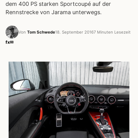
dem 400 PS starken Sportcoupé auf der
Rennstrecke von Jarama unterwegs.
Von
Tom Schwede
18. September 2016
7 Minuten Lesezeit
f
x
✉