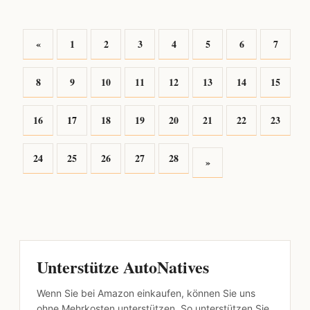
«
1
2
3
4
5
6
7
8
9
10
11
12
13
14
15
16
17
18
19
20
21
22
23
24
25
26
27
28
»
Unterstütze AutoNatives
Wenn Sie bei Amazon einkaufen, können Sie uns
ohne Mehrkosten unterstützen. So unterstützen Sie