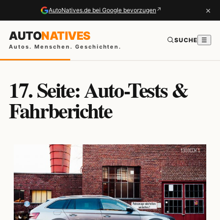
×
↗
AutoNatives.de bei Google bevorzugen
AUTO
NATIVES
SUCHE
☰
Autos. Menschen. Geschichten.
17. Seite: Auto-Tests &
Fahrberichte