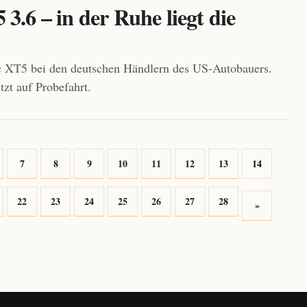
3.6 – in der Ruhe liegt die
c XT5 bei den deutschen Händlern des US-Autobauers.
zt auf Probefahrt.
7
8
9
10
11
12
13
14
22
23
24
25
26
27
28
»