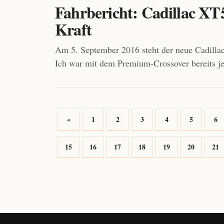
Fahrbericht: Cadillac XT5 
Kraft
Am 5. September 2016 steht der neue Cadilla
Ich war mit dem Premium-Crossover bereits jet
«
1
2
3
4
5
6
15
16
17
18
19
20
21