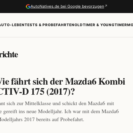
↗
AutoNatives.de bei Google bevorzugen
AUTO-LEBEN
TESTS & PROBEFAHRTEN
OLDTIMER & YOUNGTIMER
MO
richte
Wie fährt sich der Mazda6 Kombi
TIV-D 175 (2017)?
t sich zur Mittelklasse und schickt den Mazda6 mit
 gereift ins neue Modelljahr. Ich war mit dem Mazda6
delljahrs 2017 bereits auf Probefahrt.