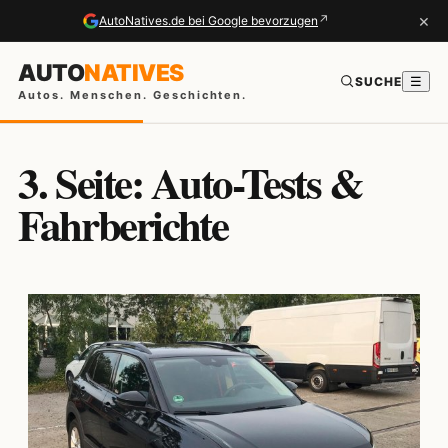
×
↗
AutoNatives.de bei Google bevorzugen
AUTO
NATIVES
SUCHE
☰
Autos. Menschen. Geschichten.
3. Seite: Auto-Tests &
Fahrberichte