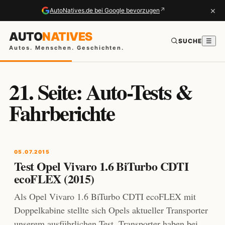
×
↗
AutoNatives.de bei Google bevorzugen
AUTO
NATIVES
SUCHE
☰
Autos. Menschen. Geschichten.
21. Seite: Auto-Tests &
Fahrberichte
05.07.2015
Test Opel Vivaro 1.6 BiTurbo CDTI
ecoFLEX (2015)
Als Opel Vivaro 1.6 BiTurbo CDTI ecoFLEX mit
Doppelkabine stellte sich Opels aktueller Transporter
unserem ausführlichen Test. Transporter haben bei