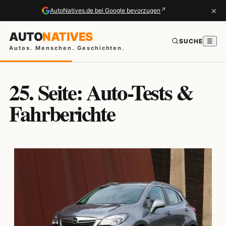
×
↗
AutoNatives.de bei Google bevorzugen
AUTO
NATIVES
SUCHE
☰
Autos. Menschen. Geschichten.
25. Seite: Auto-Tests &
Fahrberichte