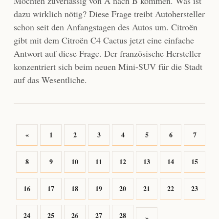
Möchten zuverlässig von A nach B kommen. Was ist
dazu wirklich nötig? Diese Frage treibt Autohersteller
schon seit den Anfangstagen des Autos um. Citroën
gibt mit dem Citroën C4 Cactus jetzt eine einfache
Antwort auf diese Frage. Der französische Hersteller
konzentriert sich beim neuen Mini-SUV für die Stadt
auf das Wesentliche.
«
1
2
3
4
5
6
7
8
9
10
11
12
13
14
15
16
17
18
19
20
21
22
23
24
25
26
27
28
»