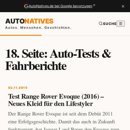
×
↗
AutoNatives.de bei Google bevorzugen
AUTO
NATIVES
SUCHE
☰
Autos. Menschen. Geschichten.
18. Seite: Auto-Tests &
Fahrberichte
02.11.2015
Test Range Rover Evoque (2016) –
Neues Kleid für den Lifestyler
Der Range Rover Evoque ist seit dem Debüt 2011
eine Erfolgsgeschichte. Damit das auch in Zukunft
funktioniert, hat Jaguar Land Rover den Evoque zum