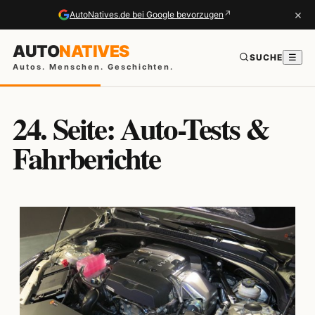
×
↗
AutoNatives.de bei Google bevorzugen
AUTO
NATIVES
SUCHE
☰
Autos. Menschen. Geschichten.
24. Seite: Auto-Tests &
Fahrberichte