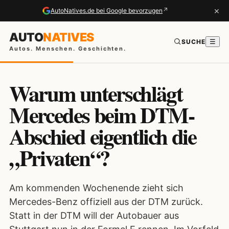
×
↗
AutoNatives.de bei Google bevorzugen
AUTO
NATIVES
SUCHE
☰
Autos. Menschen. Geschichten.
Warum unterschlägt
Mercedes beim DTM-
Abschied eigentlich die
„Privaten“?
Am kommenden Wochenende zieht sich
Mercedes-Benz offiziell aus der DTM zurück.
Statt in der DTM will der Autobauer aus