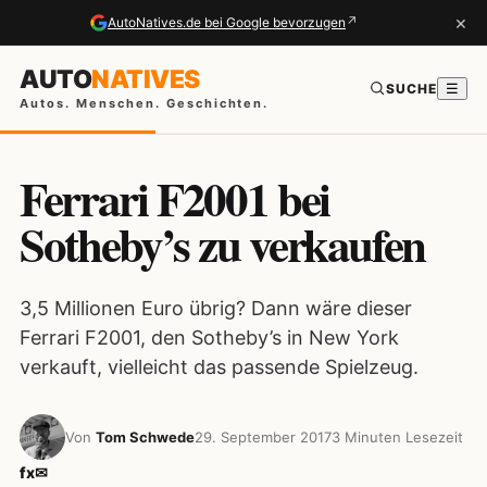
×
↗
AutoNatives.de bei Google bevorzugen
AUTO
NATIVES
SUCHE
☰
Autos. Menschen. Geschichten.
Ferrari F2001 bei
Sotheby’s zu verkaufen
3,5 Millionen Euro übrig? Dann wäre dieser
Ferrari F2001, den Sotheby’s in New York
verkauft, vielleicht das passende Spielzeug.
Von
Tom Schwede
29. September 2017
3 Minuten Lesezeit
f
x
✉