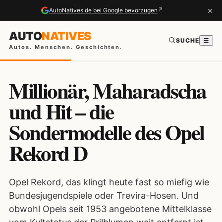
×
↗
AutoNatives.de bei Google bevorzugen
AUTO
NATIVES
SUCHE
☰
Autos. Menschen. Geschichten.
Millionär, Maharadscha
und Hit – die
Sondermodelle des Opel
Rekord D
Opel Rekord, das klingt heute fast so miefig wie
Bundesjugendspiele oder Trevira-Hosen. Und
obwohl Opels seit 1953 angebotene Mittelklasse