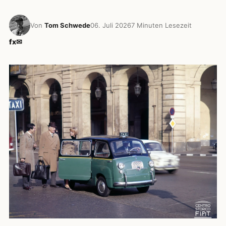
Von
Tom Schwede
06. Juli 2026
7 Minuten Lesezeit
f
x
✉