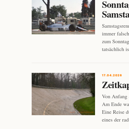
Sonnta
Samsta
Samstagsrenn
immer falsch
zum Sonntag
tatsächlich i
17.04.2026
Zeitka
Von Anfang a
Am Ende ware
Eine Reise d
eines der ra