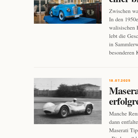
Zwischen wal
In den 1950e
walisischen 
lebt die Ges
in Sammlerwe
besonderen K
18.07.2025
Maserat
erfolgr
Manche Rennw
dann entfalt
Maserati Tip