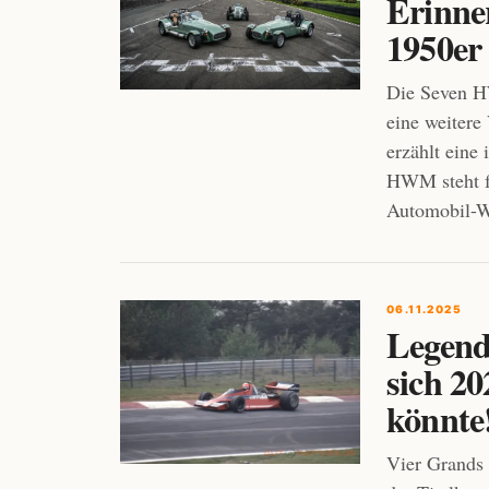
Erinne
1950er
Die Seven H
eine weitere
erzählt eine
HWM steht f
Automobil-We
06.11.2025
Legend
sich 2
könnte
Vier Grands 