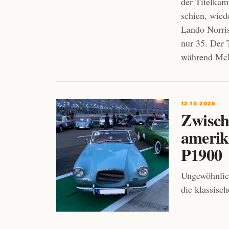
der Titelka
schien, wied
Lando Norris
nur 35. Der 
während McL
12.10.2025
Zwisch
amerik
P1900
Ungewöhnlich
die klassisc