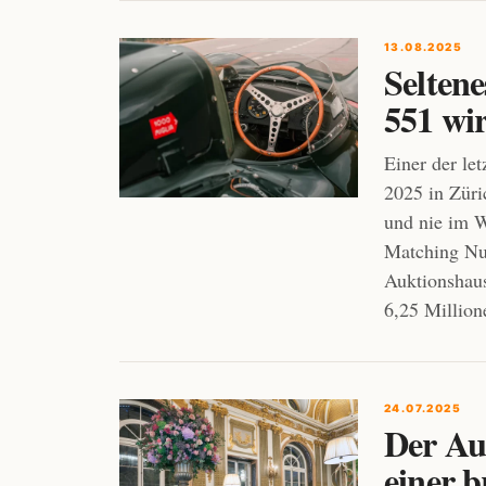
13.08.2025
Selten
551 wi
Einer der l
2025 in Züri
und nie im W
Matching Nu
Auktionshaus
6,25 Million
24.07.2025
Der Au
einer b