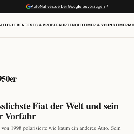
↗
AutoNatives.de bei Google bevorzugen
AUTO-LEBEN
TESTS & PROBEFAHRTEN
OLDTIMER & YOUNGTIMER
MO
950er
slichste Fiat der Welt und sein
r Vorfahr
 von 1998 polarisierte wie kaum ein anderes Auto. Sein