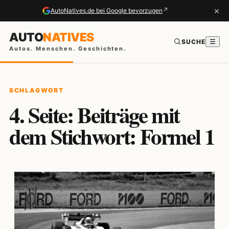
×
↗
AutoNatives.de bei Google bevorzugen
AUTO
NATIVES
SUCHE
☰
Autos. Menschen. Geschichten.
SCHLAGWORT
4. Seite: Beiträge mit
dem Stichwort: Formel 1