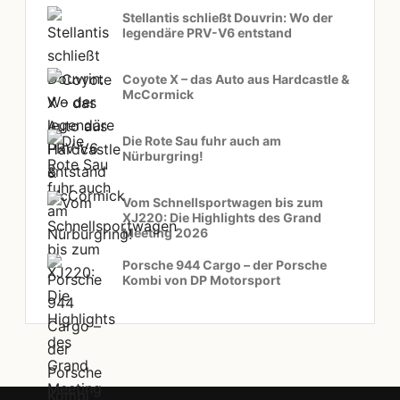
Stellantis schließt Douvrin: Wo der
legendäre PRV-V6 entstand
Coyote X – das Auto aus Hardcastle &
McCormick
Die Rote Sau fuhr auch am
Nürburgring!
Vom Schnellsportwagen bis zum
XJ220: Die Highlights des Grand
Meeting 2026
Porsche 944 Cargo – der Porsche
Kombi von DP Motorsport