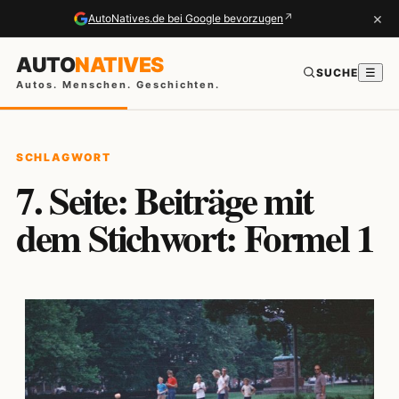
×
↗
AutoNatives.de bei Google bevorzugen
AUTO
NATIVES
SUCHE
☰
Autos. Menschen. Geschichten.
SCHLAGWORT
7. Seite: Beiträge mit
dem Stichwort: Formel 1