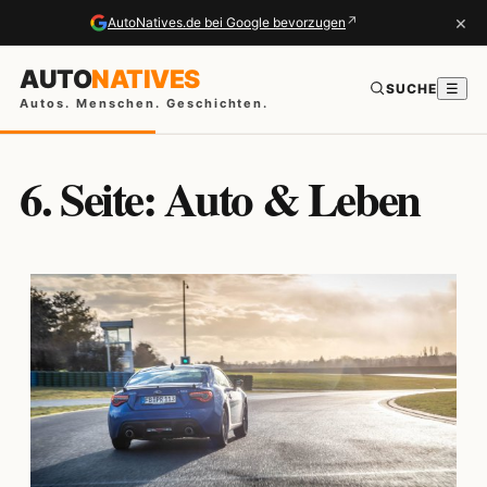
×
↗
AutoNatives.de bei Google bevorzugen
AUTO
NATIVES
SUCHE
☰
Autos. Menschen. Geschichten.
6. Seite: Auto & Leben