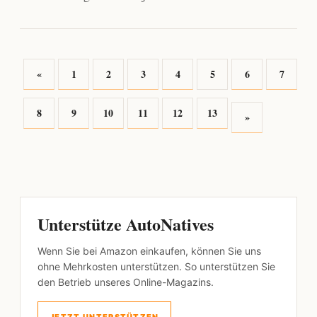
«
1
2
3
4
5
6
7
8
9
10
11
12
13
»
Unterstütze AutoNatives
Wenn Sie bei Amazon einkaufen, können Sie uns
ohne Mehrkosten unterstützen. So unterstützen Sie
den Betrieb unseres Online-Magazins.
JETZT UNTERSTÜTZEN