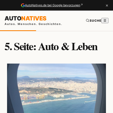
×
↗
AutoNatives.de bei Google bevorzugen
AUTO
NATIVES
SUCHE
☰
Autos. Menschen. Geschichten.
5. Seite: Auto & Leben