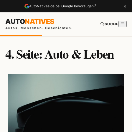
×
↗
AutoNatives.de bei Google bevorzugen
AUTO
NATIVES
SUCHE
☰
Autos. Menschen. Geschichten.
4. Seite: Auto & Leben