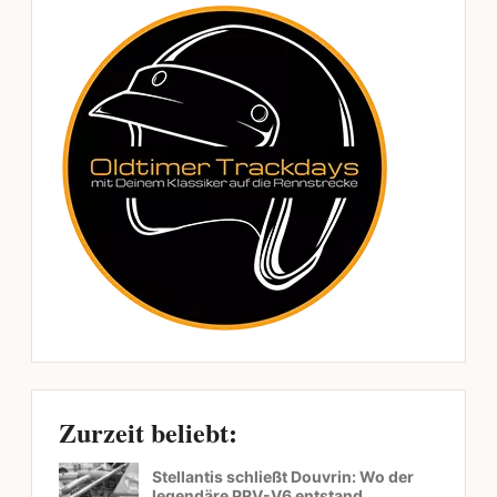
Zurzeit beliebt:
Stellantis schließt Douvrin: Wo der
legendäre PRV-V6 entstand