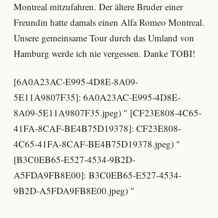
Montreal mitzufahren. Der ältere Bruder einer
Freundin hatte damals einen Alfa Romeo Montreal.
Unsere gemeinsame Tour durch das Umland von
Hamburg werde ich nie vergessen. Danke TOBI!
[6A0A23AC-E995-4D8E-8A09-
5E11A9807F35]: 6A0A23AC-E995-4D8E-
8A09-5E11A9807F35.jpeg) " [CF23E808-4C65-
41FA-8CAF-BE4B75D19378]: CF23E808-
4C65-41FA-8CAF-BE4B75D19378.jpeg) "
[B3C0EB65-E527-4534-9B2D-
A5FDA9FB8E00]: B3C0EB65-E527-4534-
9B2D-A5FDA9FB8E00.jpeg) "