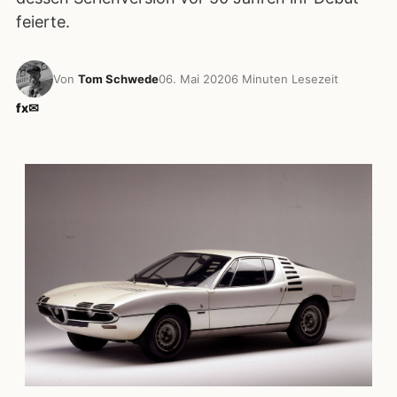
feierte.
Von
Tom Schwede
06. Mai 2020
6 Minuten Lesezeit
f
x
✉