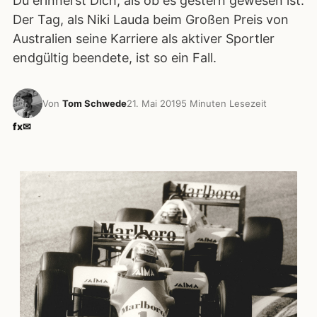
Du erinnerst Dich, als ob es gestern gewesen ist.
Der Tag, als Niki Lauda beim Großen Preis von
Australien seine Karriere als aktiver Sportler
endgültig beendete, ist so ein Fall.
Von
Tom Schwede
21. Mai 2019
5 Minuten Lesezeit
f
x
✉