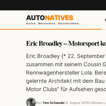
AUTO
NATIVES
Autos. Menschen. Geschichten.
Eric Broadley – Motorsport k
Eric Broadley (* 22. Septembe
zusammen mit seinem Cousin 
Rennwagenhersteller Lola. Bere
gelernte Architekt mit dem Bau
Motor Clubs“ für Aufsehen geso
Von
Tom Schwede
24. August 2015
3 Minuten L