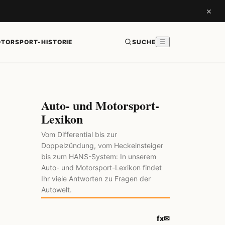
×
TORSPORT-HISTORIE
SUCHE
☰
Auto- und Motorsport-
Lexikon
Vom Differential bis zur
Doppelzündung, vom Heckeinsteiger
bis zum HANS-System: In unserem
Auto- und Motorsport-Lexikon findet
Ihr viele Antworten zu Fragen der
Autowelt.
f
x
✉