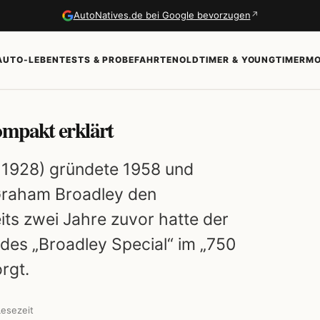
↗
AutoNatives.de bei Google bevorzugen
AUTO-LEBEN
TESTS & PROBEFAHRTEN
OLDTIMER & YOUNGTIMER
MO
ompakt erklärt
r 1928) gründete 1958 und
Graham Broadley den
its zwei Jahre zuvor hatte der
 des „Broadley Special“ im „750
rgt.
esezeit