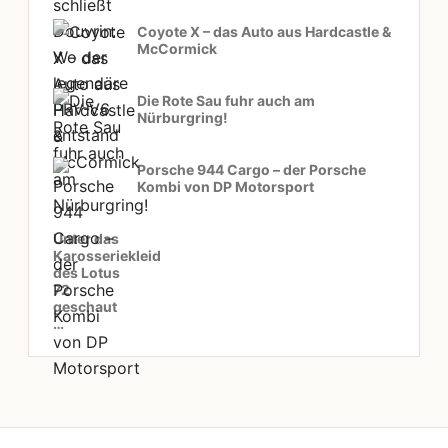
Coyote X – das Auto aus Hardcastle &
McCormick
Die Rote Sau fuhr auch am
Nürburgring!
Porsche 944 Cargo – der Porsche
Kombi von DP Motorsport
Unter das
Karosseriekleid
des Lotus
72
geschaut
…