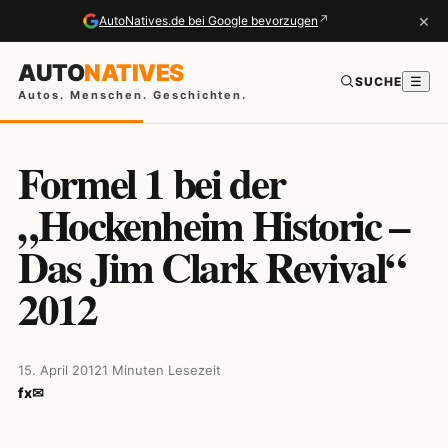
×
↗
AutoNatives.de bei Google bevorzugen
AUTO
NATIVES
SUCHE
☰
Autos. Menschen. Geschichten.
Formel 1 bei der
„Hockenheim Historic –
Das Jim Clark Revival“
2012
15. April 2012
1 Minuten Lesezeit
f
x
✉