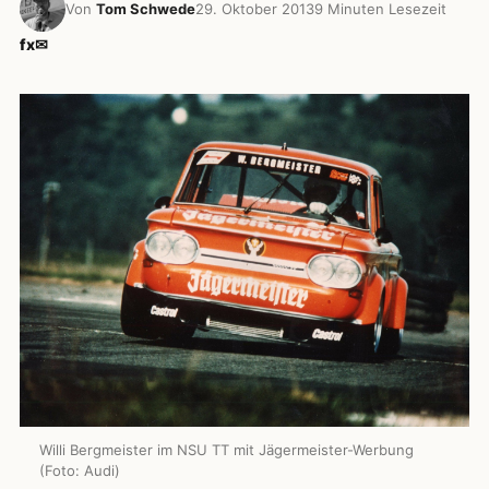
Von
Tom Schwede
29. Oktober 2013
9 Minuten Lesezeit
f
x
✉
Willi Bergmeister im NSU TT mit Jägermeister-Werbung
(Foto: Audi)