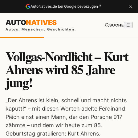
×
↗
AutoNatives.de bei Google bevorzugen
AUTO
NATIVES
SUCHE
☰
Autos. Menschen. Geschichten.
Vollgas-Nordlicht – Kurt
Ahrens wird 85 Jahre
jung!
„Der Ahrens ist klein, schnell und macht nichts
kaputt!“ – mit diesen Worten adelte Ferdinand
Piëch einst einen Mann, der den Porsche 917
zähmte – und dem wir heute zum 85.
Geburtstag gratulieren: Kurt Ahrens.